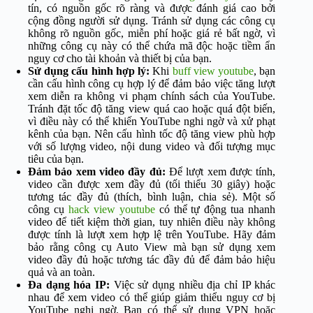
tín, có nguồn gốc rõ ràng và được đánh giá cao bởi
cộng đồng người sử dụng. Tránh sử dụng các công cụ
không rõ nguồn gốc, miễn phí hoặc giá rẻ bất ngờ, vì
những công cụ này có thể chứa mã độc hoặc tiềm ẩn
nguy cơ cho tài khoản và thiết bị của bạn.
Sử dụng cấu hình hợp lý:
Khi
buff view youtube
, bạn
cần cấu hình công cụ hợp lý để đảm bảo việc tăng lượt
xem diễn ra không vi phạm chính sách của YouTube.
Tránh đặt tốc độ tăng view quá cao hoặc quá đột biến,
vì điều này có thể khiến YouTube nghi ngờ và xử phạt
kênh của bạn. Nên cấu hình tốc độ tăng view phù hợp
với số lượng video, nội dung video và đối tượng mục
tiêu của bạn.
Đảm bảo xem video đầy đủ:
Để lượt xem được tính,
video cần được xem đầy đủ (tối thiểu 30 giây) hoặc
tương tác đầy đủ (thích, bình luận, chia sẻ). Một số
công cụ
hack view youtube
có thể tự động tua nhanh
video để tiết kiệm thời gian, tuy nhiên điều này không
được tính là lượt xem hợp lệ trên YouTube. Hãy đảm
bảo rằng công cụ Auto View mà bạn sử dụng xem
video đầy đủ hoặc tương tác đầy đủ để đảm bảo hiệu
quả và an toàn.
Đa dạng hóa IP:
Việc sử dụng nhiều địa chỉ IP khác
nhau để xem video có thể giúp giảm thiểu nguy cơ bị
YouTube nghi ngờ. Bạn có thể sử dụng VPN hoặc