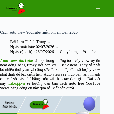
Chuyển
đến
phần
nội
dung
Cách auto view YouTube miễn phí an toàn 2026
Bởi
Lưu Thành Trung
Ngày xuất bản:
02/07/2026
Ngày cập nhật:
26/07/2026
Chuyên mục:
Youtube
Auto view YouTube
là một trong những tool cày view uy tín
hoạt động bằng Proxy kết hợp với User Agent. Thay vì phải
bỏ nhiều thời gian và công sức để kênh đạt đến số lượng view
nhất định để bật kiếm tiền. Auto views sẽ giúp bạn tăng nhanh
các chỉ số này chỉ bằng một vài thao tác đơn giản. Bài viết
này,
Likeqq.vn
sẽ hướng dẫn bạn cách auto free YouTube
views bằng công cụ này qua bài viết bên dưới.