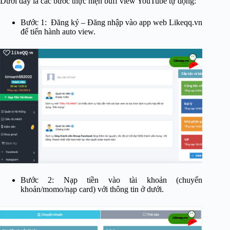
Dưới đây là các bước thực hiện buff view YouTube tự động:
Bước 1: Đăng ký – Đăng nhập vào app web Likeqq.vn
để tiến hành auto view.
Bước 2: Nạp tiền vào tài khoản (chuyển
khoản/momo/nạp card) với thông tin ở dưới.