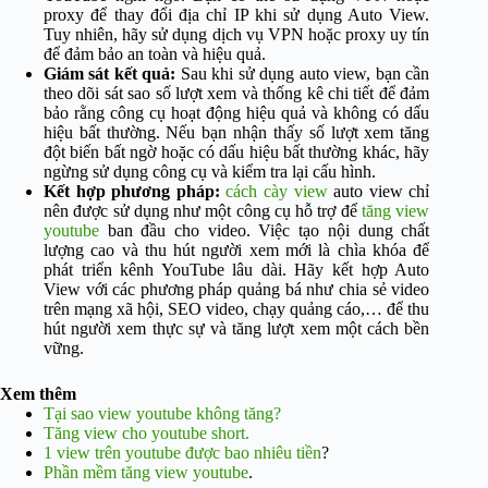
proxy để thay đổi địa chỉ IP khi sử dụng Auto View.
Tuy nhiên, hãy sử dụng dịch vụ VPN hoặc proxy uy tín
để đảm bảo an toàn và hiệu quả.
Giám sát kết quả:
Sau khi sử dụng auto view, bạn cần
theo dõi sát sao số lượt xem và thống kê chi tiết để đảm
bảo rằng công cụ hoạt động hiệu quả và không có dấu
hiệu bất thường. Nếu bạn nhận thấy số lượt xem tăng
đột biến bất ngờ hoặc có dấu hiệu bất thường khác, hãy
ngừng sử dụng công cụ và kiểm tra lại cấu hình.
Kết hợp phương pháp:
cách cày view
auto view chỉ
nên được sử dụng như một công cụ hỗ trợ để
tăng view
youtube
ban đầu cho video. Việc tạo nội dung chất
lượng cao và thu hút người xem mới là chìa khóa để
phát triển kênh YouTube lâu dài. Hãy kết hợp Auto
View với các phương pháp quảng bá như chia sẻ video
trên mạng xã hội, SEO video, chạy quảng cáo,… để thu
hút người xem thực sự và tăng lượt xem một cách bền
vững.
Xem thêm
Tại sao view youtube không tăng?
Tăng view cho youtube short.
1 view trên youtube được bao nhiêu tiền
?
Phần mềm tăng view youtube
.