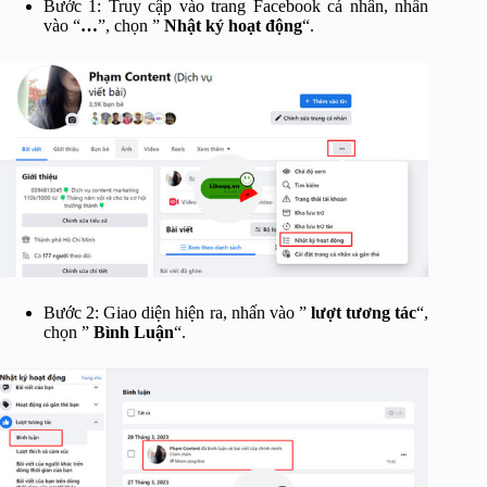
Bước 1: Truy cập vào trang Facebook cá nhân, nhấn
vào “
…
”, chọn ”
Nhật ký hoạt động
“.
Bước 2: Giao diện hiện ra, nhấn vào ”
lượt tương tác
“,
chọn ”
Bình Luận
“.