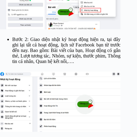
Bước 2: Giao diện nhật ký hoạt động hiện ra, tại đây
ghi lại tất cả hoạt động, lịch sử Facebook bạn từ trước
đến nay. Bao gồm: Bài viết của bạn, Hoạt động có gắn
thẻ, Lượt tương tác, Nhóm, sự kiện, thước phim, Thông
tin cá nhân, Quan hệ kết nối,….