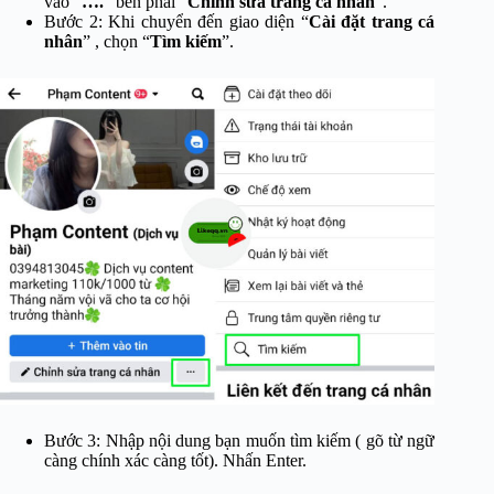
vào “
….
” bên phải “
Chỉnh sửa trang cá nhân
”.
Bước 2: Khi chuyển đến giao diện “
Cài đặt trang cá
nhân
” , chọn “
Tìm kiếm
”.
Bước 3: Nhập nội dung bạn muốn tìm kiếm ( gõ từ ngữ
càng chính xác càng tốt). Nhấn Enter.