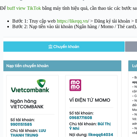
Để
buff view TikTok
bằng máy tính hiệu quả, cần thao tác các bước sa
Bước 1: Truy cập web
https://likeqq.vn
/ > Đăng ký tài khoản >
Bước 2: Nạp tiền vào tài khoản (Ngân hàng / Momo / Thẻ card).