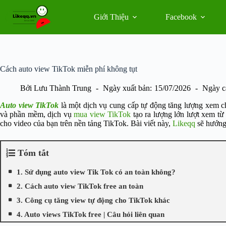
Chuyển
đến
Giới Thiệu
Facebook
phần
nội
dung
Cách auto view TikTok miễn phí không tụt
Bởi
Lưu Thành Trung
Ngày xuất bản:
15/07/2026
Ngày c
Auto view TikTok
là một dịch vụ cung cấp tự động tăng lượng xem c
và phần mềm, dịch vụ
mua view TikTok
tạo ra lượng lớn lượt xem từ
cho video của bạn trên nền tảng TikTok. Bài viết này,
Likeqq
sẽ hướng 
Tóm tắt
1. Sử dụng auto view Tik Tok có an toàn không?
2. Cách auto view TikTok free an toàn
3. Công cụ tăng view tự động cho TikTok khác
4. Auto views TikTok free | Câu hỏi liên quan