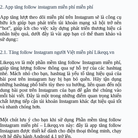
2. App tăng follow instagram miễn phí miễn phí
App tăng lượt theo dõi miễn phí trên Instagram sẽ là công cụ
hữu ích giúp bạn phát triển tài khoản mạng xã hội trở nên
“hot”, giúp ích cho việc xây dựng phát triển thương hiệu cá
nhân hiệu quả, dưới đây là vài app bạn có thể tham khảo và
sử dụng::
2.1. Tăng follow Instagram người Việt miễn phí Likeqq.vn
Likeqq.vn là một phần mềm tăng follow Instagram miễn phí,
giúp tăng lượng follow thông qua sự hỗ trợ của các hashtag
nhé. Mách nhỏ cho bạn, hashtag là yếu tố tăng hiệu quả của
bài post trên instagram hay bị bạn bỏ quên. Hãy tận dụng
những hashtag phổ biến tùy theo xu hướng, liên quan đến nội
dung bài post trên Instagram của bạn để gắn thẻ chúng vào
mỗi bài viết. Đây là một trong những điểm quan trọng khiến
chất lượng tiếp cận tài khoản Instagram khác đạt hiệu quả tốt
và nhanh chóng hơn.
Một chút lưu ý cho bạn khi sử dụng Phần mềm tăng follow
Instagram miễn phí – Likeqq.vn này: đây là app tăng follow
Instagram được thiết kế dành cho điện thoại thông minh, chạy
với hệ điều hành Android 4.1 trở lên.