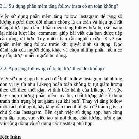
3.1. Sử dụng phần mềm tăng follow insta có an toàn không?
Việc sử dụng phần mềm tăng follow Instagram để tăng số
lượng người theo dõi nhanh chóng là an toàn và hiệu quả rất
đáng được quan tâm. Phần mềm tăng follow hứa hẹn sẽ mang
lại nhiều lượt like, comment, giúp bài viết của bạn được tiếp
cận rộng rãi hơn. Tuy nhiên bạn cần nghiên cứu kỹ về các
phần mềm tăng follow trước khi quyết định sử dụng. Đọc
đánh giá của người dùng khác và chọn những phần mềm có
uy tín, được nhiều người tin dùng.
3.2. App tăng follow ig có bị tụt lượt theo dõi không?
Việc sử dụng app hay web để buff follow instagram tại những
đơn vị uy tín như Likeqq hoàn toàn không bị tụt giảm lượng
theo dõi theo thời gian vì tính bảo hành của Likeqq. Vì vậy,
hãy chọn những phần mềm uy tín, chất lượng để sử dụng
tránh tình trạng bị tụt giảm sau khi buff. Thay vì tăng follow
một cách đột ngột, hãy tăng dần theo thời gian để tránh gây sự
chú ý của Instagram. Bên cạnh việc sử dụng app, bạn cũng
nên tập trung vào việc tạo ra nội dung chất lượng, tương tác
với cộng đồng và sử dụng các hashtag phù hợp.
Kết luận