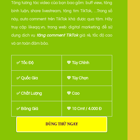
Tăng tương tác video của bạn bao gồm: buff view, tăng
bình luận, share livestream, tăng tim TikTok, …Trong số
này, auto comment trên TikTok khá được qua tâm. Hãy
truy cập likeqq.vn, trang web digital marketing để sử
dụng dịch vụ
tăng comment TikTok
giá rẻ, tốc độ cao
và an toàn đảm bảo.
✅ Tốc Độ
💛 Tùy Chỉnh
✅ Quốc Gia
💛 Tùy Chọn
✅ Chất Lượng
💛 Cao
✅ Bảng Giá
💛 10 Cmt / 4.000 Đ
DÙNG THỬ NGAY